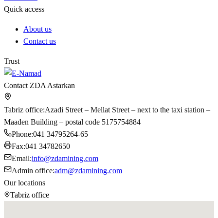
Quick access
About us
Contact us
Trust
Contact ZDA Astarkan
Tabriz office
:
Azadi Street – Mellat Street – next to the taxi station –
Maaden Building – postal code 5175754884
Phone
:
041 34795264-65
Fax
:
041 34782650
Email
:
info@zdamining.com
Admin office
:
adm@zdamining.com
Our locations
Tabriz office