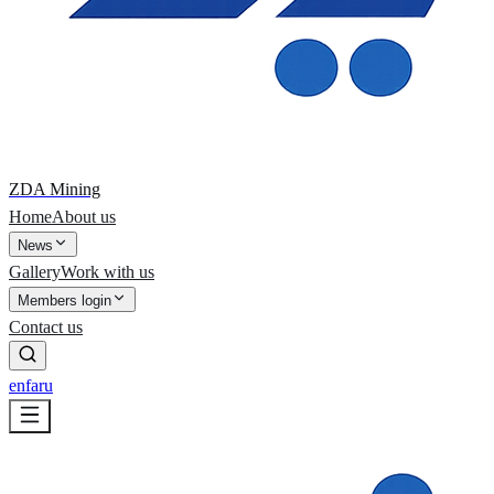
ZDA Mining
Home
About us
News
Gallery
Work with us
Members login
Contact us
en
fa
ru