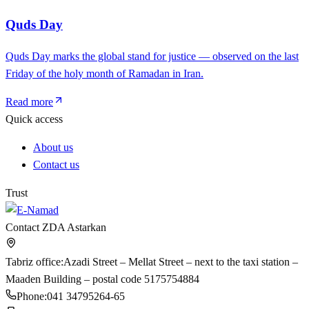
Quds Day
Quds Day marks the global stand for justice — observed on the last
Friday of the holy month of Ramadan in Iran.
Read more
Quick access
About us
Contact us
Trust
Contact ZDA Astarkan
Tabriz office
:
Azadi Street – Mellat Street – next to the taxi station –
Maaden Building – postal code 5175754884
Phone
:
041 34795264-65