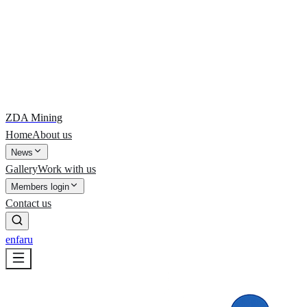
ZDA Mining
Home
About us
News
Gallery
Work with us
Members login
Contact us
en
fa
ru