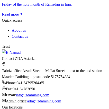
Friday of the holy month of Ramadan in Iran.
Read more
Quick access
About us
Contact us
Trust
Contact ZDA Astarkan
Tabriz office
:
Azadi Street – Mellat Street – next to the taxi station –
Maaden Building – postal code 5175754884
Phone
:
041 34795264-65
Fax
:
041 34782650
Email
:
info@zdamining.com
Admin office
:
adm@zdamining.com
Our locations