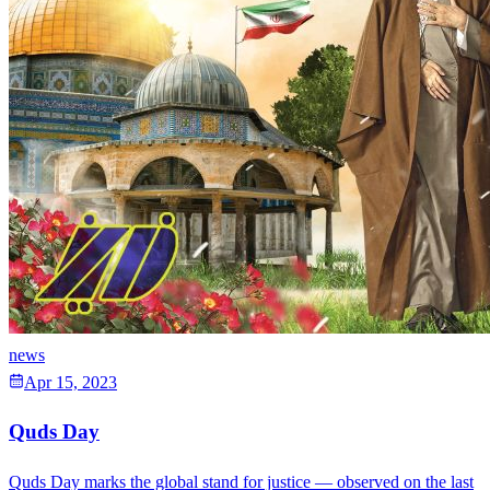
news
Apr 15, 2023
Quds Day
Quds Day marks the global stand for justice — observed on the last