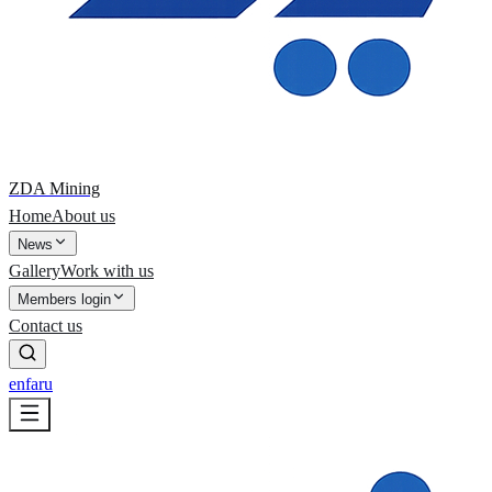
ZDA Mining
Home
About us
News
Gallery
Work with us
Members login
Contact us
en
fa
ru