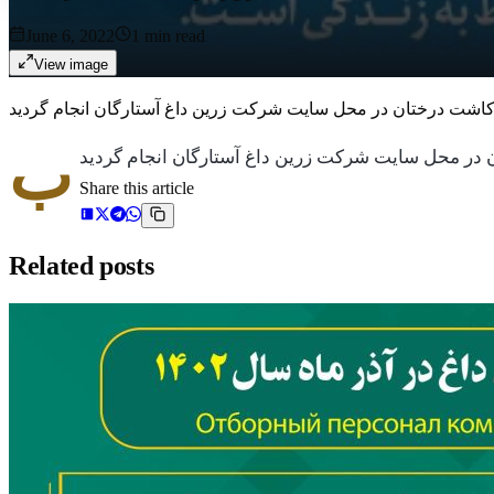
June 6, 2022
1
min read
View image
ب
Share this article
Related posts