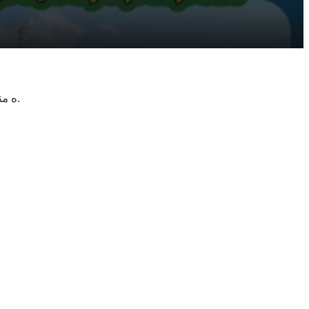
ه مناسبت گرامیداشت روز جهانی محیط زیست، مراسم کاشت درختان در محل سایت شرکت زرین داغ آستارگان انجام گردید.