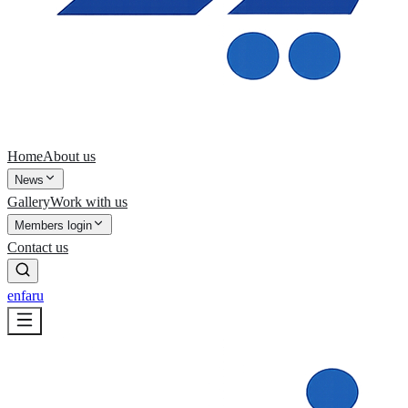
Home
About us
News
Gallery
Work with us
Members login
Contact us
en
fa
ru