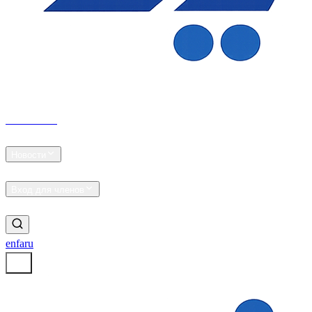
ZDA Mining
Главная
О нас
Новости
Галерея
Карьера
Вход для членов
Связаться
en
fa
ru