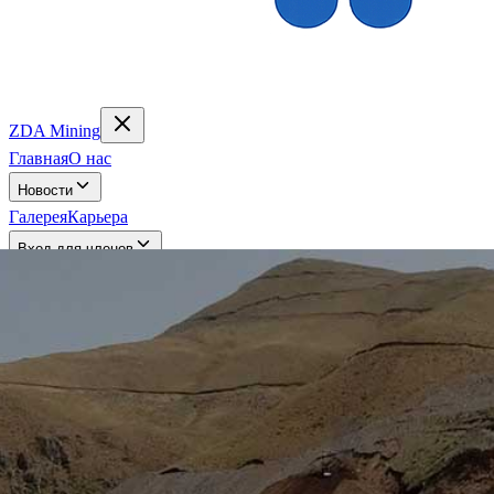
ZDA Mining
Главная
О нас
Новости
Галерея
Карьера
Вход для членов
Связаться
Русский
en
fa
ru