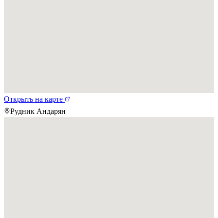
Открыть на карте
Рудник Андарян