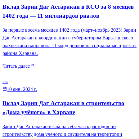
Вклад Зарин Даг Астаракан в КСО за 8 месяцев
1402 года — 11 миллиардов риалов
За первые восемь месяцев 1402 года (март–ноябрь 2023) Зарин
Даг Астаракан в координации с губернатором Варзаганского
шахрестана направила 11 млрд риалов на социальные проекты
района Харвана.
Читать далее
csr
10 янв. 2024 г.
Вклад Зарин Даг Астаракан в строительство
«Дома учёного» в Харване
Зарин Даг Астаракан взяла на себя часть расходов по
строительству дома учёного и служителя на территории