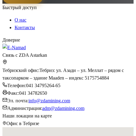
Быстрый доступ
О нас
Контакты
Доверие
Связь с ZDA Astarkan
Тебризский офис
:
Тебриз: ул. Азади – ул. Меллат – рядом с
таксопарком – здание Maaden – индекс 5175754884
Телефон
:
041 34795264-65
Факс
:
041 34782650
Эл. почта
:
info@zdamining.com
Администрация
:
adm@zdamining.com
Наши локации на карте
Офис в Тебризе