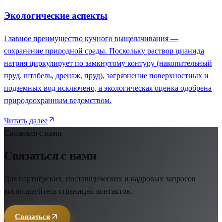
Экологические аспекты
Главное преимущество кучного выщелачивания —
сохранение природной среды. Поскольку раствор цианида
натрия циркулирует по замкнутому контуру (накопительный
пруд, штабель, дренаж, пруд), загрязнение поверхностных и
подземных вод исключено, а экологическая оценка одобрена
природоохранным ведомством.
Читать далее
Связаться с нами
Связаться с нами
Для партнёрских, поставщических и кадровых запросов
воспользуйтесь страницей контактов.
Связаться