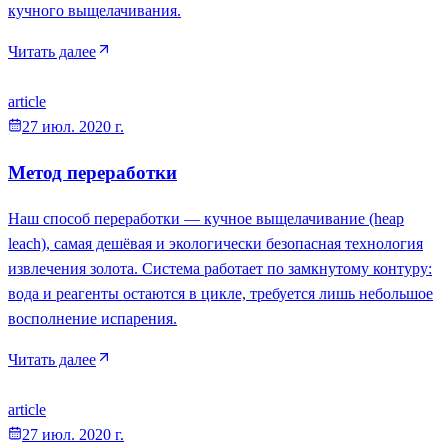
кучного выщелачивания.
Читать далее
article
27 июл. 2020 г.
Метод переработки
Наш способ переработки — кучное выщелачивание (heap
leach), самая дешёвая и экологически безопасная технология
извлечения золота. Система работает по замкнутому контуру:
вода и реагенты остаются в цикле, требуется лишь небольшое
восполнение испарения.
Читать далее
article
27 июл. 2020 г.