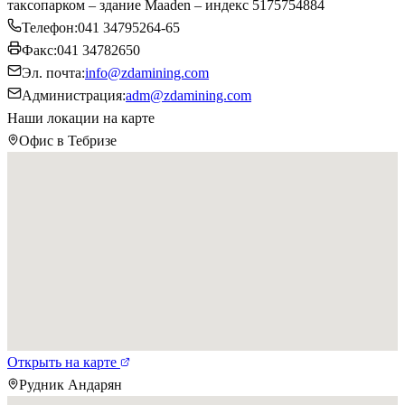
таксопарком – здание Maaden – индекс 5175754884
Телефон
:
041 34795264-65
Факс
:
041 34782650
Эл. почта
:
info@zdamining.com
Администрация
:
adm@zdamining.com
Наши локации на карте
Офис в Тебризе
Открыть на карте
Рудник Андарян