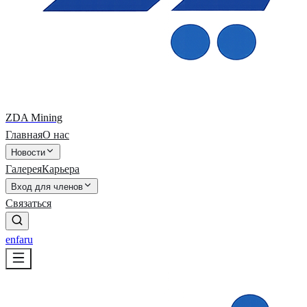
ZDA Mining
Главная
О нас
Новости
Галерея
Карьера
Вход для членов
Связаться
en
fa
ru