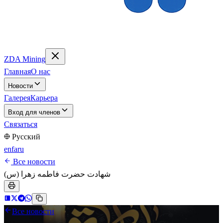
ZDA Mining
Главная
О нас
Новости
Галерея
Карьера
Вход для членов
Связаться
Русский
en
fa
ru
Все новости
شهادت حضرت فاطمه زهرا (س)
Все новости