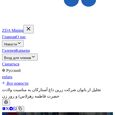
ZDA Mining
Главная
О нас
Новости
Галерея
Карьера
Вход для членов
Связаться
Русский
en
fa
ru
Все новости
تجلیل از بانوان شرکت زرین داغ آستارکان به مناسبت ولادت
حضرت فاطمه زهرا(س) و روز زن