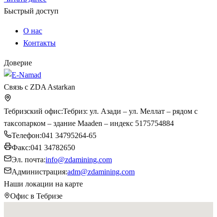
Быстрый доступ
О нас
Контакты
Доверие
Связь с ZDA Astarkan
Тебризский офис
:
Тебриз: ул. Азади – ул. Меллат – рядом с
таксопарком – здание Maaden – индекс 5175754884
Телефон
:
041 34795264-65
Факс
:
041 34782650
Эл. почта
:
info@zdamining.com
Администрация
:
adm@zdamining.com
Наши локации на карте
Офис в Тебризе