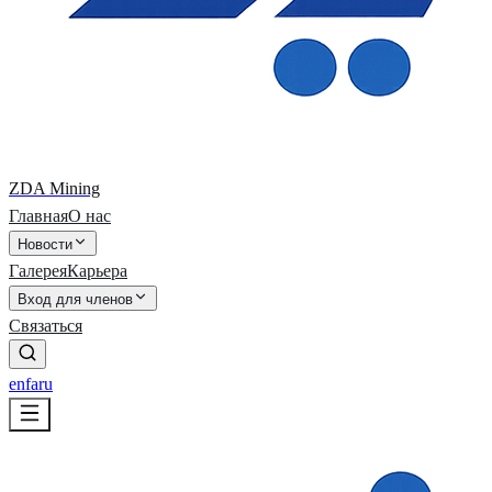
ZDA Mining
Главная
О нас
Новости
Галерея
Карьера
Вход для членов
Связаться
en
fa
ru