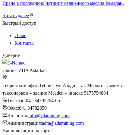
Иране в последнюю пятницу священного месяца Рамадан.
Читать далее
Быстрый доступ
О нас
Контакты
Доверие
Связь с ZDA Astarkan
Тебризский офис
:
Тебриз: ул. Азади – ул. Меллат – рядом с
таксопарком – здание Maaden – индекс 5175754884
Телефон
:
041 34795264-65
Факс
:
041 34782650
Эл. почта
:
info@zdamining.com
Администрация
:
adm@zdamining.com
Наши локации на карте