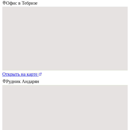
Офис в Тебризе
Открыть на карте
Рудник Андарян