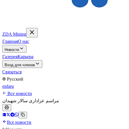
ZDA Mining
Главная
О нас
Новости
Галерея
Карьера
Вход для членов
Связаться
Русский
en
fa
ru
Все новости
مراسم عزاداری سالار شهیدان
Все новости