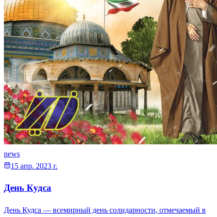
news
15 апр. 2023 г.
День Кудса
День Кудса — всемирный день солидарности, отмечаемый в