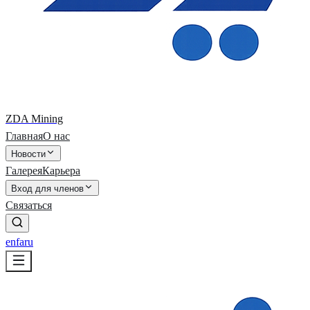
ZDA Mining
Главная
О нас
Новости
Галерея
Карьера
Вход для членов
Связаться
en
fa
ru