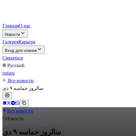
Главная
О нас
Новости
Галерея
Карьера
Вход для членов
Связаться
Русский
en
fa
ru
Все новости
سالروز حماسه ۹ دی
Все новости
Новости
سالروز حماسه ۹ دی