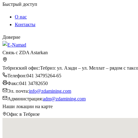
Быстрый доступ
О нас
Контакты
Доверие
Связь с ZDA Astarkan
Тебризский офис
:
Тебриз: ул. Азади – ул. Меллат – рядом с так
Телефон
:
041 34795264-65
Факс
:
041 34782650
Эл. почта
:
info@zdamining.com
Администрация
:
adm@zdamining.com
Наши локации на карте
Офис в Тебризе