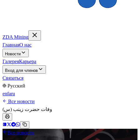
ZDA Mining
Главная
О нас
Новости
Галерея
Карьера
Вход для членов
Связаться
Русский
en
fa
ru
Все новости
وفات حضرت زینب (س)
Все новости