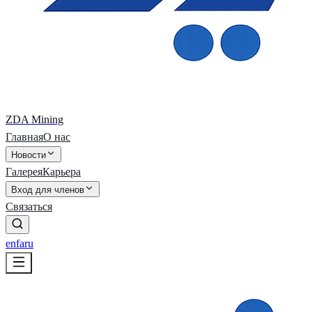
ZDA Mining
Главная
О нас
Новости
Галерея
Карьера
Вход для членов
Связаться
en
fa
ru