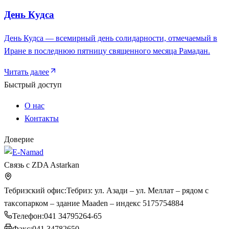
День Кудса
День Кудса — всемирный день солидарности, отмечаемый в
Иране в последнюю пятницу священного месяца Рамадан.
Читать далее
Быстрый доступ
О нас
Контакты
Доверие
Связь с ZDA Astarkan
Тебризский офис
:
Тебриз: ул. Азади – ул. Меллат – рядом с
таксопарком – здание Maaden – индекс 5175754884
Телефон
:
041 34795264-65
Факс
:
041 34782650