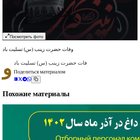
Новости
وفات حضرت زینب (س)
27 февраля 2021 г.
1
мин чтения
Посмотреть фото
وفات حضرت زینب (س) تسلیت باد
و
فات حضرت زینب (س) تسلیت باد
Поделиться материалом
Похожие материалы