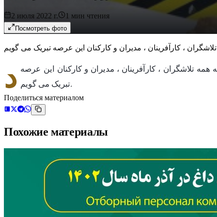
2 июля 2022 г.
1
мин чтения
Посмотреть фото
د
مه تلاشگران ، کارآفرینان ، مدیران و کارکنان این عرصه
تبریک می گویم.
Поделиться материалом
Похожие материалы