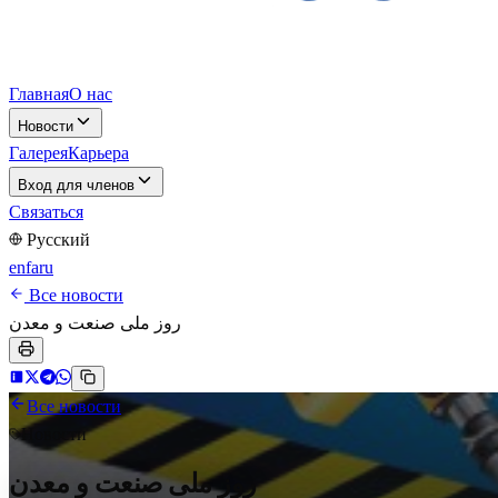
Главная
О нас
Новости
Галерея
Карьера
Вход для членов
Связаться
Русский
en
fa
ru
Все новости
روز ملی صنعت و معدن
Все новости
Новости
روز ملی صنعت و معدن