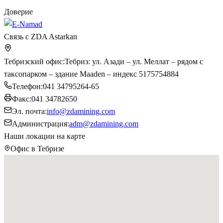
Доверие
Связь с ZDA Astarkan
Тебризский офис
:
Тебриз: ул. Азади – ул. Меллат – рядом с
таксопарком – здание Maaden – индекс 5175754884
Телефон
:
041 34795264-65
Факс
:
041 34782650
Эл. почта
:
info@zdamining.com
Администрация
:
adm@zdamining.com
Наши локации на карте
Офис в Тебризе