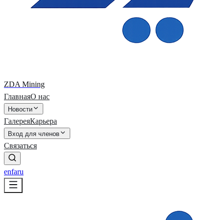
ZDA Mining
Главная
О нас
Новости
Галерея
Карьера
Вход для членов
Связаться
en
fa
ru