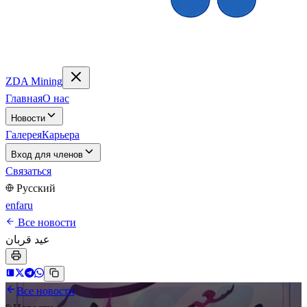
ZDA Mining
Главная
О нас
Новости
Галерея
Карьера
Вход для членов
Связаться
Русский
en
fa
ru
Все новости
عید قربان
Все новости