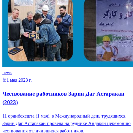
news
1 мая 2023 г.
Чествование работников Зарин Даг Астаракан
(2023)
11 ордибехешта (1 мая), в Международный день трудящихся,
Зарин Даг Астаракан провела на руднике Андарян церемонию
чествования отличившихся работников.