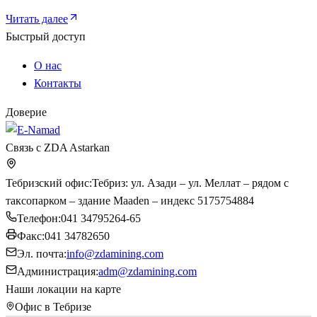
Читать далее
Быстрый доступ
О нас
Контакты
Доверие
Связь с ZDA Astarkan
Тебризский офис
:
Тебриз: ул. Азади – ул. Меллат – рядом с
таксопарком – здание Maaden – индекс 5175754884
Телефон
:
041 34795264-65
Факс
:
041 34782650
Эл. почта
:
info@zdamining.com
Администрация
:
adm@zdamining.com
Наши локации на карте
Офис в Тебризе