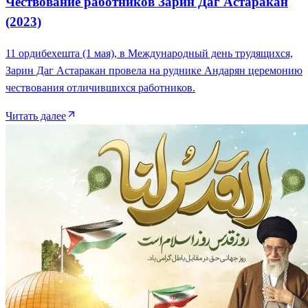
Чествование работников Зарин Даг Астаракан
(2023)
11 ордибехешта (1 мая), в Международный день трудящихся,
Зарин Даг Астаракан провела на руднике Андарян церемонию
чествования отличившихся работников.
Читать далее