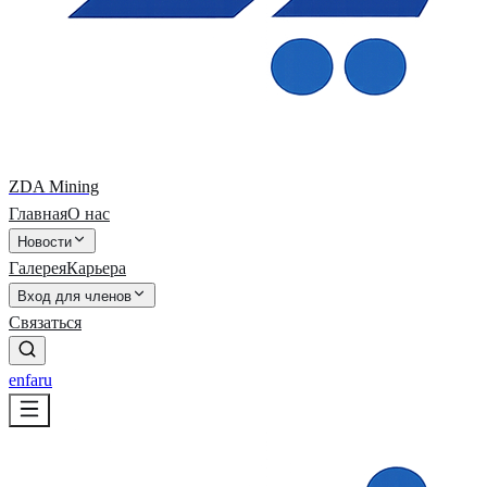
ZDA Mining
Главная
О нас
Новости
Галерея
Карьера
Вход для членов
Связаться
en
fa
ru