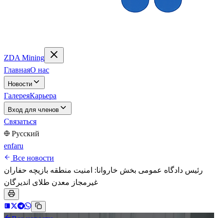
ZDA Mining
Главная
О нас
Новости
Галерея
Карьера
Вход для членов
Связаться
Русский
en
fa
ru
Все новости
رئیس دادگاه عمومی بخش خاروانا: امنیت منطقه بازیچه حفاران
غیرمجاز معدن طلای اندیرگان