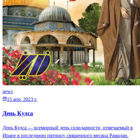
news
15 апр. 2023 г.
День Кудса
День Кудса — всемирный день солидарности, отмечаемый в
Иране в последнюю пятницу священного месяца Рамадан.