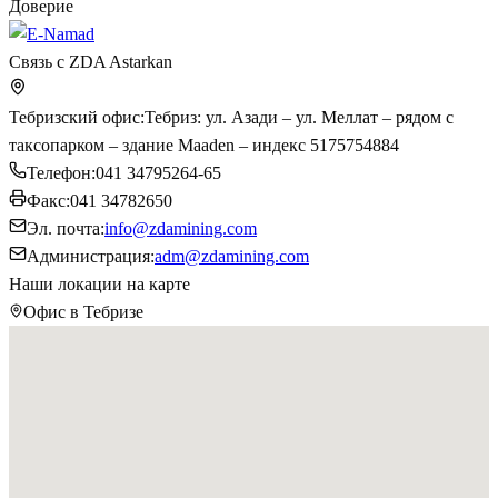
Доверие
Связь с ZDA Astarkan
Тебризский офис
:
Тебриз: ул. Азади – ул. Меллат – рядом с
таксопарком – здание Maaden – индекс 5175754884
Телефон
:
041 34795264-65
Факс
:
041 34782650
Эл. почта
:
info@zdamining.com
Администрация
:
adm@zdamining.com
Наши локации на карте
Офис в Тебризе