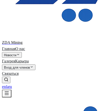
ZDA Mining
Главная
О нас
Новости
Галерея
Карьера
Вход для членов
Связаться
en
fa
ru