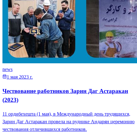
news
1 мая 2023 г.
Чествование работников Зарин Даг Астаракан
(2023)
11 ордибехешта (1 мая), в Международный день трудящихся,
Зарин Даг Астаракан провела на руднике Андарян церемонию
чествования отличившихся работников.