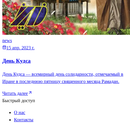
news
15 апр. 2023 г.
День Кудса
День Кудса — всемирный день солидарности, отмечаемый в
Иране в последнюю пятницу священного месяца Рамадан.
Читать далее
Быстрый доступ
О нас
Контакты