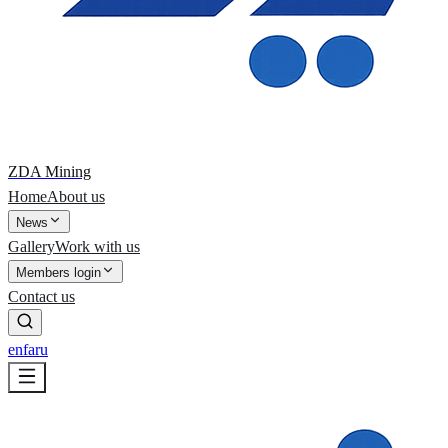
ZDA Mining
Home
About us
News
Gallery
Work with us
Members login
Contact us
en
fa
ru