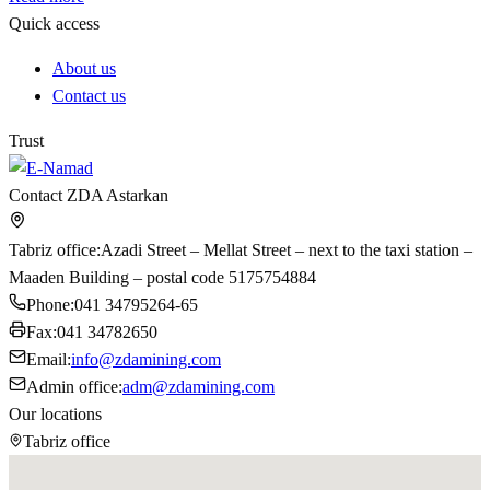
Quick access
About us
Contact us
Trust
Contact ZDA Astarkan
Tabriz office
:
Azadi Street – Mellat Street – next to the taxi station –
Maaden Building – postal code 5175754884
Phone
:
041 34795264-65
Fax
:
041 34782650
Email
:
info@zdamining.com
Admin office
:
adm@zdamining.com
Our locations
Tabriz office