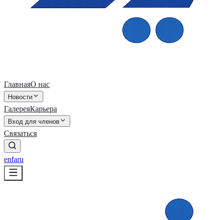
Главная
О нас
Новости
Галерея
Карьера
Вход для членов
Связаться
en
fa
ru