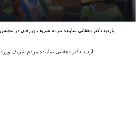
بازدید دکتر دهقانی نماینده مردم شریف ورزقان در مج
ازدید دکتر دهقانی نماینده مردم شریف ورزقان در مجلس شورای اسلامی و مهندس خانی فرماندار شهرستان از معدن طلای اندریان و بررسی مسائل و مشکلات معدن.