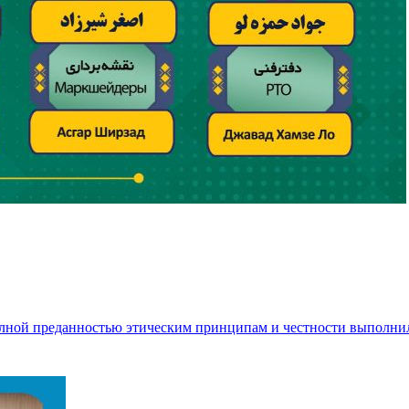
полной преданностью этическим принципам и честности выполни