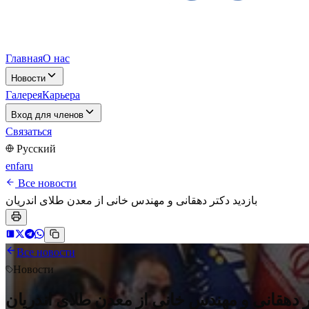
Главная
О нас
Новости
Галерея
Карьера
Вход для членов
Связаться
Русский
en
fa
ru
Все новости
بازدید دکتر دهقانی و مهندس خانی از معدن طلای اندریان
Все новости
Новости
تر دهقانی و مهندس خانی از معدن طلای اندریان